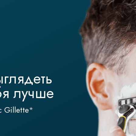
ыглядеть
ебя лучше
Gillette
*