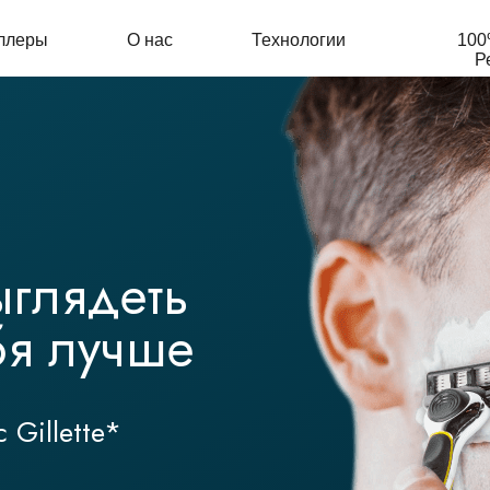
ллеры
О нас
Технологии
100
Р
ыглядеть
ебя лучше
Gillette*